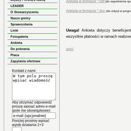
An­kie­ta w for­ma­cie *.pdf
(do wy­peł­nie­nia rę
LEADER
An­kie­ta w for­ma­cie *.doc
(do edy­cji w pro­
O Stowarzyszeniu
Nasze gminy
Sprawozdania
Uwa­ga!
An­kie­ta do­ty­czy be­ne­fi­cjen
Linki
wszyst­kie płat­no­ści w ra­mach re­ali­zo­w
Fotogaleria
Ankieta
Do pobrania
wróć
Praca
Zapytania ofertowe
Kontakt z nami:
Aby otrzymać odpowiedź
proszę wpisać adres e-mail
(pole nie obowiązkowe):
Poniżej prosimy wpisać
wynik działania 2+3