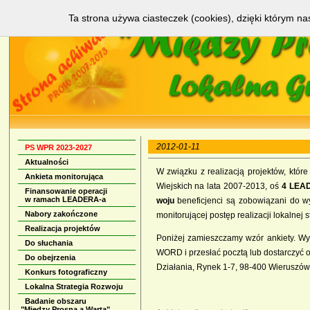
Ta strona używa ciasteczek (cookies), dzięki którym na
2012-01-11
PS WPR 2023-2027
Aktualności
W związ­ku z re­ali­za­cją pro­jek­tów, któ
Ankieta monitorująca
Wiej­skich na la­ta 2007-2013, oś
4 LE­AD
Finansowanie operacji
w ramach LEADERA-a
wo­ju
be­ne­fi­cjen­ci są zo­bo­wią­za­ni do wy
Nabory zakończone
mo­ni­to­ru­ją­cej po­stęp re­ali­za­cji lo­kal­nej s
Realizacja projektów
Po­ni­żej za­miesz­cza­my wzór an­kie­ty. Wy­
Do słuchania
WORD i prze­słać pocz­tą lub do­star­czyć os
Do obejrzenia
Dzia­ła­nia, Ry­nek 1-7, 98-400 Wie­ru­szów
Konkurs fotograficzny
Lokalna Strategia Rozwoju
Badanie obszaru
"Między Prosną a Wartą"