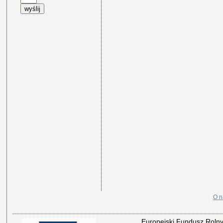
|
O n
Europejski Fundusz Rolny